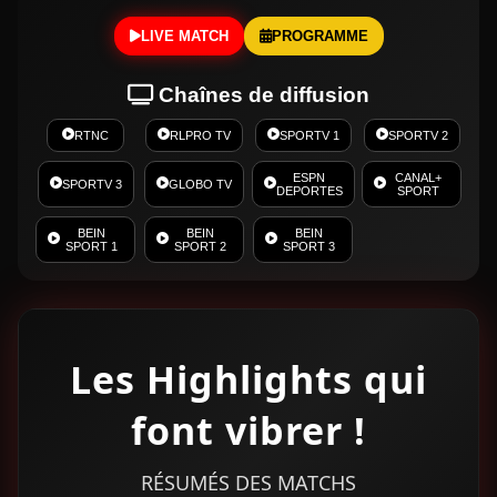
LIVE MATCH
PROGRAMME
Chaînes de diffusion
RTNC
RLPRO TV
SPORTV 1
SPORTV 2
ESPN
CANAL+
SPORTV 3
GLOBO TV
DEPORTES
SPORT
BEIN
BEIN
BEIN
SPORT 1
SPORT 2
SPORT 3
Les Highlights qui
font vibrer !
RÉSUMÉS DES MATCHS