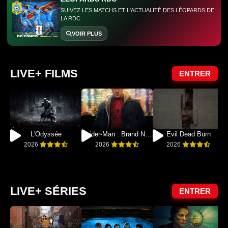
SUIVEZ LES MATCHS ET L'ACTUALITÉ DES LÉOPARDS DE
LA RDC
VOIR PLUS
LIVE+ FILMS
ENTRER
L'Odyssée
Spider-Man : Brand New Day
Evil Dead Burn
2026
2026
2026
LIVE+ SÉRIES
ENTRER